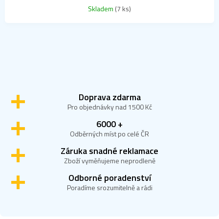
Průměrné
Skladem
(7 ks)
hodnocení
produktu
je
S
5,0
1
7
t
z
r
81
položek celkem
O
5
á
v
NAHORU
hvězdiček.
n
l
k
o
á
v
d
Doprava zdarma
á
a
Pro objednávky nad 1500 Kč
n
c
í
í
6000 +
p
Odběrných míst po celé ČR
r
Záruka snadné reklamace
v
k
Zboží vyměňujeme neprodleně
y
Odborné poradenství
v
ý
Poradíme srozumitelně a rádi
p
i
s