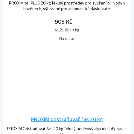
PROXIM pH PLUS 20 kg Tekutý prostředek pro zvýšení pH vody v
bazénech, výhradně pro automatické dávkovače.
905 Kč
Měrná
45,25 Kč / 1 kg
cena:
Na dotaz
PROXIM odstraňovač řas 20 kg
PROXIM Odstraňovač řas 20 kg Tekutý nepěnivý algicidní přípravek