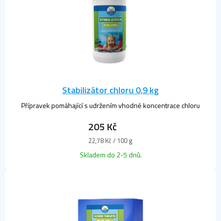
Stabilizátor chloru 0,9 kg
Přípravek pomáhající s udržením vhodné koncentrace chloru
205 Kč
Měrná
22,78 Kč / 100 g
cena:
Průměrné
Skladem do 2-5 dnů.
hodnocení
produktu
je
5,0
z
5
hvězdiček.