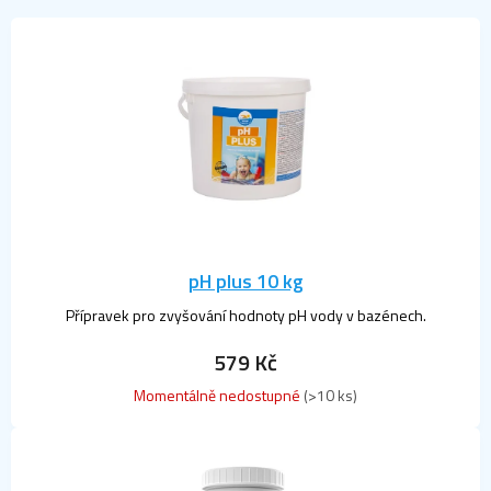
o
V
d
ý
u
p
k
i
t
s
ů
p
r
o
d
u
k
pH plus 10 kg
t
ů
Přípravek pro zvyšování hodnoty pH vody v bazénech.
579 Kč
Momentálně nedostupné
(>10 ks)