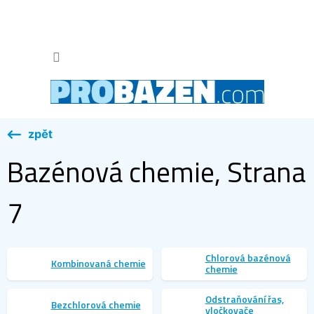
Přejít
na
obsah
NÁKUP
KOŠÍK
Bazénová chemie
, Strana
7
Chlorová bazénová
Kombinovaná chemie
chemie
Odstraňování řas,
Bezchlorová chemie
vločkovače