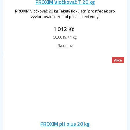
PROXIM Vločkovač T 20 kg
PROXIM Vločkovač 20 kg Tekutý flokulační prostředek pro
vyvločkování nečistot při zakalení vody.
1 012 Kč
Měrná
50,60 Kč / 1 kg
cena:
Na dotaz
Akce
PROXIM pH plus 20 kg