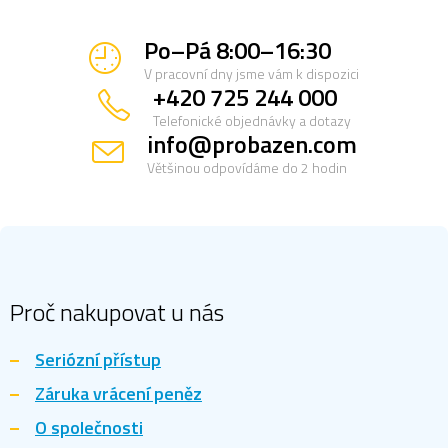
u
Po–Pá 8:00–16:30
V pracovní dny jsme vám k dispozici
+420 725 244 000
Telefonické objednávky a dotazy
info@probazen.com
Většinou odpovídáme do 2 hodin
Z
á
p
a
Proč nakupovat u nás
t
í
Seriózní přístup
Záruka vrácení peněz
O společnosti