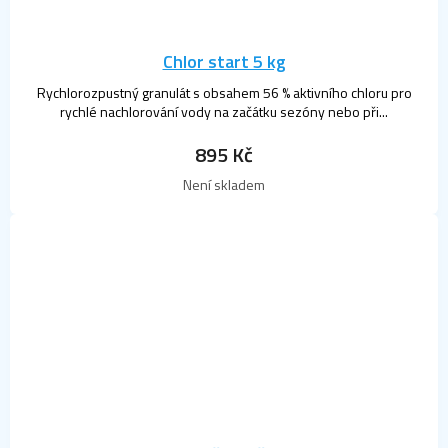
Chlor start 5 kg
Rychlorozpustný granulát s obsahem 56 % aktivního chloru pro
rychlé nachlorování vody na začátku sezóny nebo při...
895 Kč
Průměrné
Není skladem
hodnocení
produktu
je
4,3
z
5
hvězdiček.