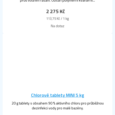
proti vodním řasám. Obsah polymerní kvarterní...
2 275 Kč
Měrná
113,75 Kč / 1 kg
cena:
Na dotaz
Chlorové tablety MINI 5 kg
20 g tablety s obsahem 90 % aktivního chloru pro průběžnou
dezinfekci vody pro malé bazény.