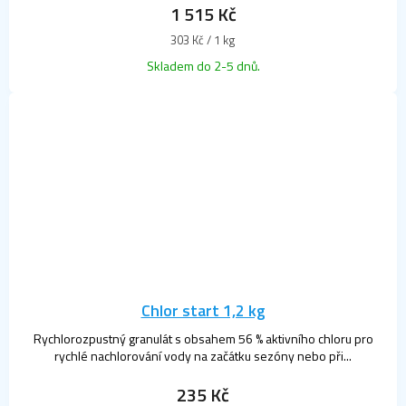
1 515 Kč
Měrná
303 Kč / 1 kg
cena:
Skladem do 2-5 dnů.
Chlor start 1,2 kg
Rychlorozpustný granulát s obsahem 56 % aktivního chloru pro
rychlé nachlorování vody na začátku sezóny nebo při...
235 Kč