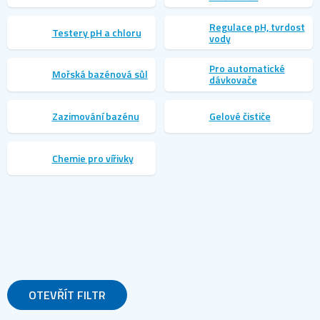
Regulace pH, tvrdost
Testery pH a chloru
vody
Pro automatické
Mořská bazénová sůl
dávkovače
Zazimování bazénu
Gelové čističe
Chemie pro vířivky
Ř
a
Doporučujeme
Nejlevnější
Nejdražší
Nejprodávanější
z
e
Abecedně
n
í
p
OTEVŘÍT FILTR
r