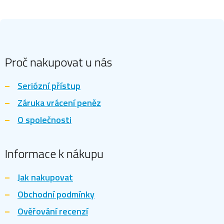
Z
á
p
a
Proč nakupovat u nás
t
í
Seriózní přístup
Záruka vrácení peněz
O společnosti
Informace k nákupu
Jak nakupovat
Obchodní podmínky
Ověřování recenzí