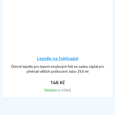
Lepidlo na folii(sada)
Účinné lepidlo pro lepení vinylových folií se sadou záplat pro
překrytí větších poškození. tuba-29,6 ml
146 Kč
Skladem
(>10 ks)
4
položek celkem
O
v