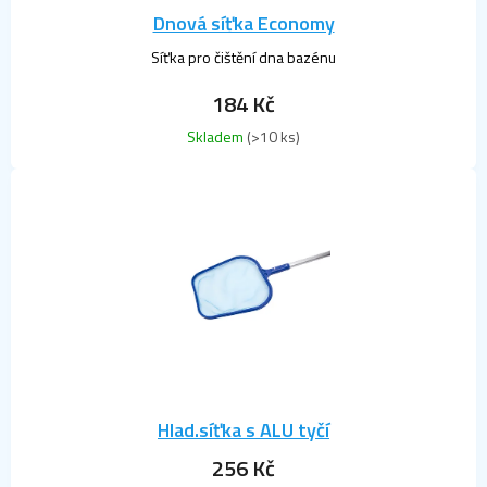
k
Dnová síťka Economy
t
ů
Síťka pro čištění dna bazénu
184 Kč
Skladem
(>10 ks)
Hlad.síťka s ALU tyčí
256 Kč