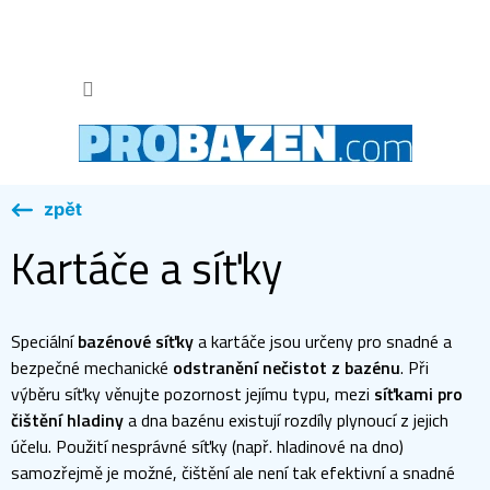
Přejít
na
obsah
NÁKUP
KOŠÍK
Kartáče a síťky
Speciální
bazénové síťky
a kartáče jsou určeny pro snadné a
bezpečné mechanické
odstranění nečistot z bazénu
. Při
výběru síťky věnujte pozornost jejímu typu, mezi
síťkami pro
čištění hladiny
a dna bazénu existují rozdíly plynoucí z jejich
účelu. Použití nesprávné síťky (např. hladinové na dno)
samozřejmě je možné, čištění ale není tak efektivní a snadné