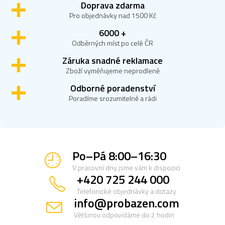
l
Doprava zdarma
á
Pro objednávky nad 1500 Kč
d
a
6000 +
c
Odběrných míst po celé ČR
í
Záruka snadné reklamace
p
r
Zboží vyměňujeme neprodleně
v
Odborné poradenství
k
y
Poradíme srozumitelně a rádi
v
ý
p
i
s
Po–Pá 8:00–16:30
u
V pracovní dny jsme vám k dispozici
+420 725 244 000
Telefonické objednávky a dotazy
info@probazen.com
Většinou odpovídáme do 2 hodin