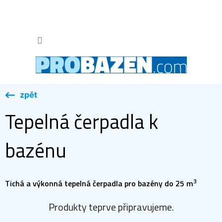
Přejít
na
obsah
NÁKUP
KOŠÍK
Tepelná čerpadla k
bazénu
3
Tichá a výkonná tepelná čerpadla pro bazény do 25 m
Produkty teprve připravujeme.