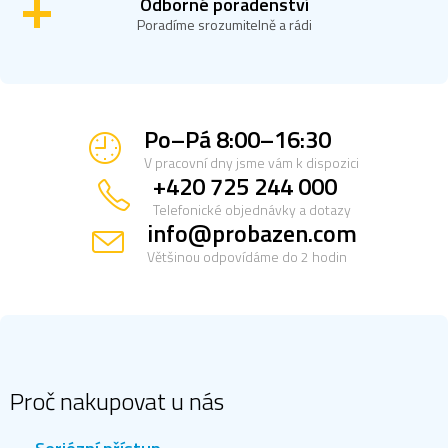
Odborné poradenství
Poradíme srozumitelně a rádi
Po–Pá 8:00–16:30
V pracovní dny jsme vám k dispozici
+420 725 244 000
Telefonické objednávky a dotazy
info@probazen.com
Většinou odpovídáme do 2 hodin
Z
á
p
a
Proč nakupovat u nás
t
í