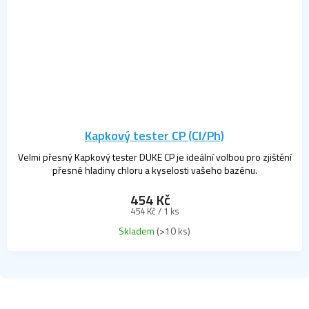
Kapkový tester CP (Cl/Ph)
Velmi přesný Kapkový tester DUKE CP je ideální volbou pro zjištění
přesné hladiny chloru a kyselosti vašeho bazénu.
454 Kč
Měrná
454 Kč / 1 ks
cena:
Skladem
(>10 ks)