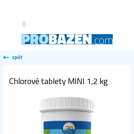
Přejít
na
obsah
NÁKUP
KOŠÍK
Chlorové tablety MINI 1,2 kg