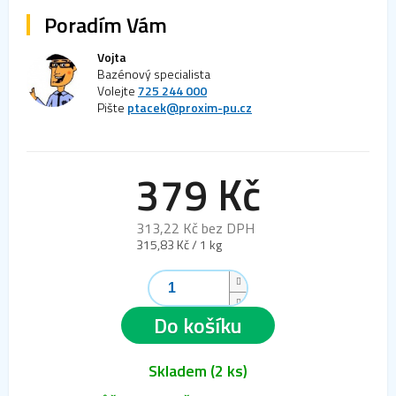
Poradím Vám
Vojta
Bazénový specialista
Volejte
725 244 000
Pište
ptacek@proxim-pu.cz
379 Kč
313,22 Kč bez DPH
Měrná
315,83 Kč / 1 kg
cena:
Do košíku
Skladem
(2 ks)