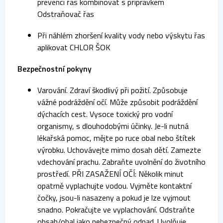
prevenci řas kombinovat s přípravkem
Odstraňovač řas
Při náhlém zhoršení kvality vody nebo výskytu řas
aplikovat CHLOR ŠOK
Bezpečnostní pokyny
Varování. Zdraví škodlivý při požití. Způsobuje
vážné podráždění očí. Může způsobit podráždění
dýchacích cest. Vysoce toxický pro vodní
organismy, s dlouhodobými účinky. Je-li nutná
lékařská pomoc, mějte po ruce obal nebo štítek
výrobku. Uchovávejte mimo dosah dětí. Zamezte
vdechování prachu. Zabraňte uvolnění do životního
prostředí. PŘI ZASAŽENÍ OČÍ: Několik minut
opatrně vyplachujte vodou. Vyjměte kontaktní
čočky, jsou-li nasazeny a pokud je lze vyjmout
snadno. Pokračujte ve vyplachování. Odstraňte
obsah/obal jako nebezpečný odpad. Uvolňuje