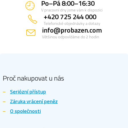
Po–Pá 8:00–16:30
V pracovní dny jsme vám k dispozici
+420 725 244 000
Telefonické objednávky a dotazy
info@probazen.com
Většinou odpovídáme do 2 hodin
Z
á
p
a
Proč nakupovat u nás
t
í
Seriózní přístup
Záruka vrácení peněz
O společnosti