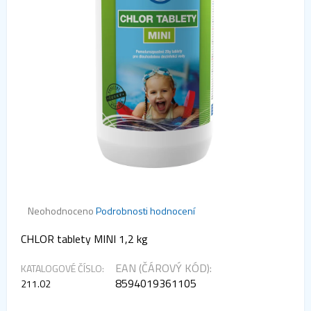
Průměrné
Neohodnoceno
Podrobnosti hodnocení
hodnocení
produktu
CHLOR tablety MINI 1,2 kg
je
0,0
EAN (ČÁROVÝ KÓD):
KATALOGOVÉ ČÍSLO:
z 5
8594019361105
211.02
hvězdiček.