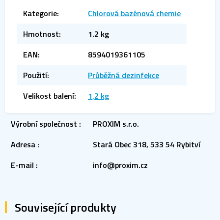
Kategorie
:
Chlorová bazénová chemie
Hmotnost
:
1.2 kg
EAN
:
8594019361105
Použití
:
Průběžná dezinfekce
Velikost balení
:
1,2 kg
Výrobní společnost
:
PROXIM s.r.o.
Adresa
:
Stará Obec 318, 533 54 Rybitví
E-mail
:
info@proxim.cz
Související produkty