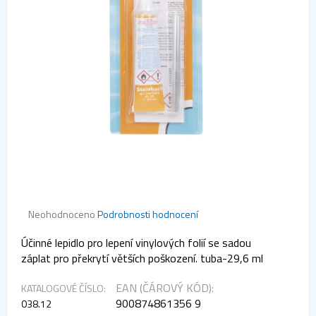
Průměrné
Neohodnoceno
Podrobnosti hodnocení
hodnocení
produktu
Účinné lepidlo pro lepení vinylových folií se sadou
je
záplat pro překrytí větších poškození. tuba-29,6 ml
0,0
z 5
EAN (ČÁROVÝ KÓD):
KATALOGOVÉ ČÍSLO:
hvězdiček.
900874861356 9
038.12