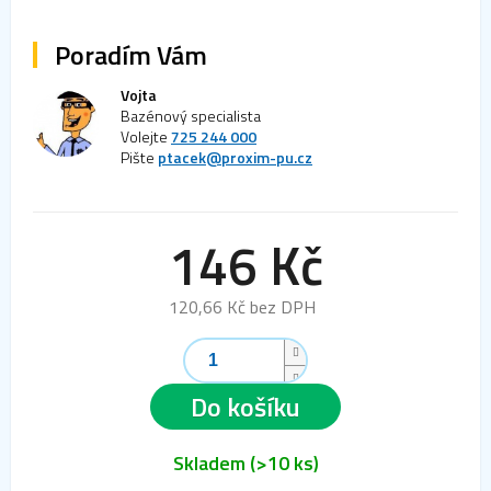
Poradím Vám
Vojta
Bazénový specialista
Volejte
725 244 000
Pište
ptacek@proxim-pu.cz
146 Kč
120,66 Kč bez DPH
Měrná
cena:
Do košíku
Skladem
(>10 ks)