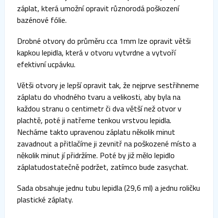
záplat, která umožní opravit různorodá poškození
bazénové fólie.
Drobné otvory do průměru cca 1mm lze opravit větši
kapkou lepidla, která v otvoru vytvrdne a vytvoří
efektivní ucpávku.
Větši otvory je lepší opravit tak, že nejprve sestřihneme
záplatu do vhodného tvaru a velikosti, aby byla na
každou stranu o centimetr či dva větší než otvor v
plachtě, poté ji natřeme tenkou vrstvou lepidla.
Necháme takto upravenou záplatu několik minut
zavadnout a přitlačíme ji zevnitř na poškozené místo a
několik minut jí přidržíme. Poté by již mělo lepidlo
záplatudostatečně podržet, zatímco bude zasychat.
Sada obsahuje jednu tubu lepidla (29,6 ml) a jednu roličku
plastické záplaty.