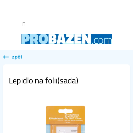
Přejít
na
obsah
NÁKUP
KOŠÍK
Lepidlo na folii(sada)