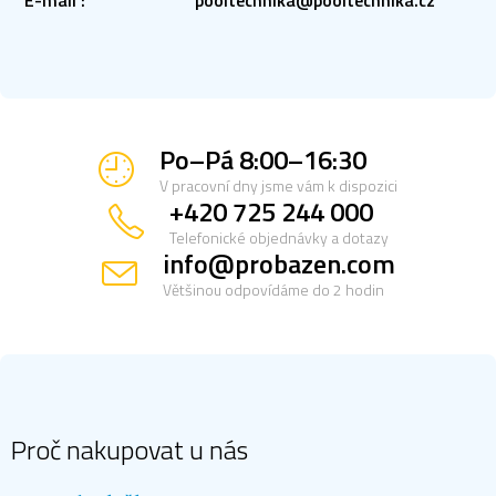
E-mail
:
pooltechnika@pooltechnika.cz
Po–Pá 8:00–16:30
V pracovní dny jsme vám k dispozici
+420 725 244 000
Telefonické objednávky a dotazy
info@probazen.com
Většinou odpovídáme do 2 hodin
Z
á
p
a
Proč nakupovat u nás
t
í