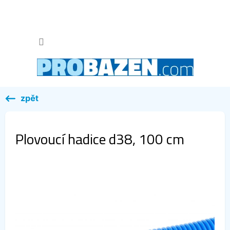
Přejít
na
obsah
NÁKUP
KOŠÍK
Plovoucí hadice d38, 100 cm