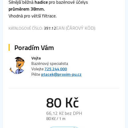
Silnější běžná
hadice
pro bazénové účelys
je
průměrem 38mm.
0,0
z 5
Vhodná pro větší filtrace.
hvězdiček.
EAN (ČÁROVÝ KÓD):
KATALOGOVÉ ČÍSLO:
397.12
Poradím Vám
Vojta
Bazénový specialista
Volejte
725 244 000
Pište
ptacek@proxim-pu.cz
80 Kč
66,12 Kč bez DPH
Měrná
80 Kč / 1 m
cena: