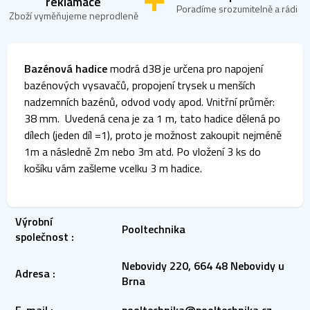
reklamace
Poradíme srozumitelně a rádi
Zboží vyměňujeme neprodleně
Bazénová hadice
modrá d38 je určena pro napojení
bazénových vysavačů, propojení trysek u menších
nadzemních bazénů, odvod vody apod. Vnitřní průměr:
38 mm. Uvedená cena je za 1 m, tato hadice dělená po
dílech (jeden díl =1)
, proto je možnost zakoupit nejméně
1m a následně 2m nebo 3m atd. Po vložení 3 ks do
košíku vám zašleme vcelku 3 m hadice.
Výrobní
Pooltechnika
společnost
:
Nebovidy 220, 664 48 Nebovidy u
Adresa
:
Brna