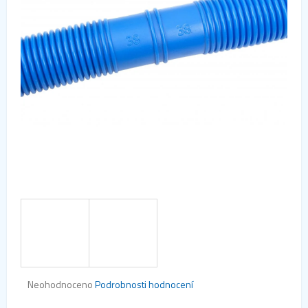
Průměrné
Neohodnoceno
Podrobnosti hodnocení
hodnocení
produktu