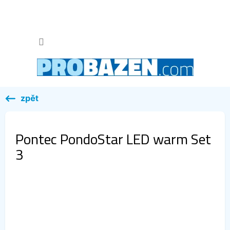
Přejít
na
obsah
NÁKUP
KOŠÍK
Pontec PondoStar LED warm Set
3