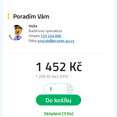
Poradím Vám
Vojta
Bazénový specialista
Volejte
725 244 000
Pište
ptacek@proxim-pu.cz
1 452 Kč
1 200 Kč bez DPH
Měrná
cena:
Do košíku
Skladem
(3 Ks)