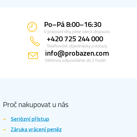
Po–Pá 8:00–16:30
V pracovní dny jsme vám k dispozici
+420 725 244 000
Telefonické objednávky a dotazy
info@probazen.com
Většinou odpovídáme do 2 hodin
Z
á
p
a
Proč nakupovat u nás
t
í
Seriózní přístup
Záruka vrácení peněz