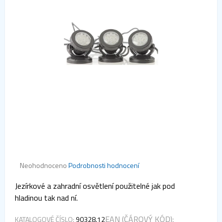
Průměrné
Neohodnoceno
Podrobnosti hodnocení
hodnocení
produktu
Jezírkové a zahradní osvětlení použitelné jak pod
je
hladinou tak nad ní.
0,0
z 5
hvězdiček.
EAN (ČÁROVÝ KÓD):
KATALOGOVÉ ČÍSLO:
90328.12