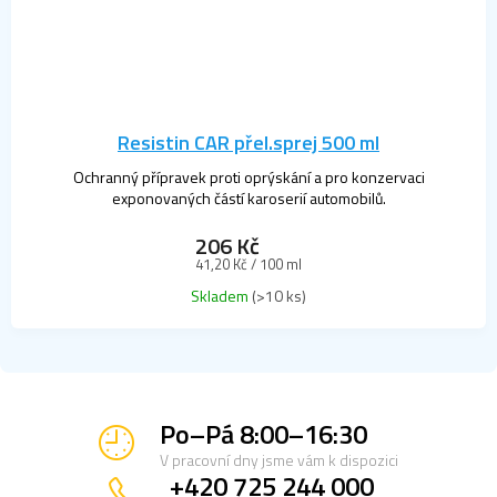
Resistin CAR přel.sprej 500 ml
Ochranný přípravek proti oprýskání a pro konzervaci
exponovaných částí karoserií automobilů.
206 Kč
Měrná
41,20 Kč / 100 ml
cena:
Skladem
(>10 ks)
Po–Pá 8:00–16:30
V pracovní dny jsme vám k dispozici
+420 725 244 000