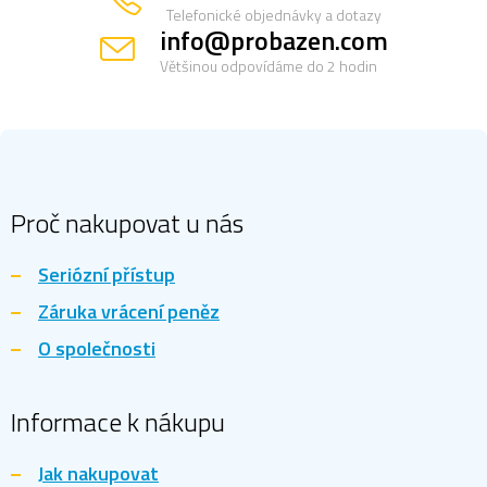
Telefonické objednávky a dotazy
info@probazen.com
Většinou odpovídáme do 2 hodin
Z
á
p
a
Proč nakupovat u nás
t
í
Seriózní přístup
Záruka vrácení peněz
O společnosti
Informace k nákupu
Jak nakupovat