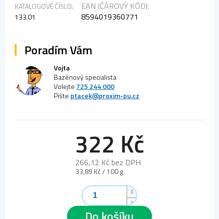
EAN (ČÁROVÝ KÓD):
KATALOGOVÉ ČÍSLO:
8594019360771
133.01
Poradím Vám
Vojta
Bazénový specialista
Volejte
725 244 000
Pište
ptacek@proxim-pu.cz
322 Kč
266,12 Kč bez DPH
Měrná
33,89 Kč / 100 g
cena:
Do košíku