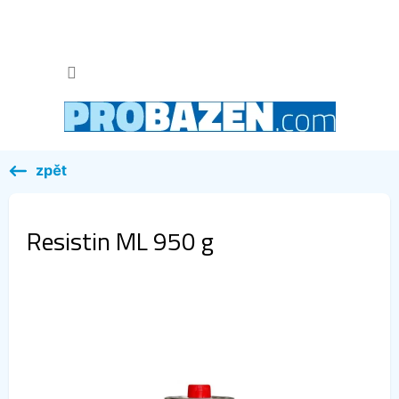
Přejít
na
obsah
NÁKUP
KOŠÍK
Resistin ML 950 g