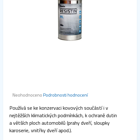
Průměrné
Neohodnoceno
Podrobnosti hodnocení
hodnocení
produktu
Používá se ke konzervaci kovových součástí i v
je
nejtěžších klimatických podmínkách, k ochraně dutin
0,0
z 5
a větších ploch automobilů (prahy dveří, sloupky
hvězdiček.
karoserie, vnitřky dveří apod.).