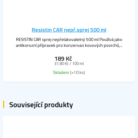
Resistin CAR nepř.sprej 500 ml
RESISTIN CAR sprej nepřelakovatelný 500 ml Používá jako
antikorozní přípravek pro konzervaci kovových povrchů,...
189 Kč
Měrná
37,80 Kč / 100 ml
cena:
Skladem
(>10 ks)
Související produkty