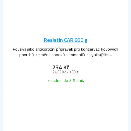
Resistin CAR 950 g
Používá jako antikorozní přípravek pro konzervaci kovových
povrchů, zejména spodků automobilů, s vynikajícími...
234 Kč
Měrná
24,63 Kč / 100 g
cena:
Skladem do 2-5 dnů.