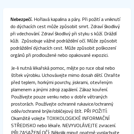
Nebezpečí.
Hořlavá kapalina a páry. Při požití a vniknutí
do dýchacích cest může způsobit smrt. Zdraví škodlivý
při vdechování. Zdraví škodlivý při styku s kůží. Dráždí
kůži. Způsobuje vážné podráždění očí. Může způsobit
podráždění dýchacích cest. Může způsobit poškození
orgánů při prodloužené nebo opakované expozici.
Je-li nutná lékařská pomoc, mějte po ruce obal nebo
štítek výrobku. Uchovávejte mimo dosah dětí. Chraňte
před teplem, horkými povrchy, jiskrami, otevřeným
plamenem a jinými zdroji zapálení. Zákaz kouření.
Používejte pouze venku nebo v dobře větraných
prostorách. Používejte ochranné rukavice/ochranný
oděv/ochranné brýle/obličejový štít. PŘI POŽITÍ:
Okamžitě volejte TOXIKOLOGICKÉ INFORMAČNÍ
STŘEDISKO nebo lékaře. NEVYVOLÁVEJTE zvracení.
PŘI ZASAŽENÍ OČÍ: Několik minut opatrně vyplachujte