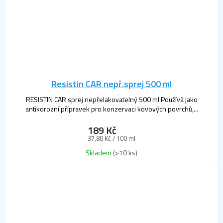
Resistin CAR nepř.sprej 500 ml
RESISTIN CAR sprej nepřelakovatelný 500 ml Používá jako
antikorozní přípravek pro konzervaci kovových povrchů,...
189 Kč
Měrná
37,80 Kč / 100 ml
cena:
Skladem
(>10 ks)