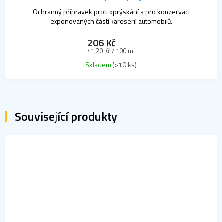
Ochranný přípravek proti oprýskání a pro konzervaci
exponovaných částí karoserií automobilů.
206 Kč
Měrná
41,20 Kč / 100 ml
cena:
Skladem
(>10 ks)
Související produkty