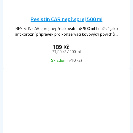
Resistin CAR nepř.sprej 500 ml
RESISTIN CAR sprej nepřelakovatelný 500 ml Používá jako
antikorozní přípravek pro konzervaci kovových povrchů,...
189 Kč
Měrná
37,80 Kč / 100 ml
cena:
Skladem
(>10 ks)