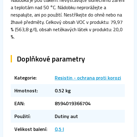
Nádobka je pod tlakem: nevystavujte slunečnímu záření
a teplotám nad 50 °C. Nádobku neprorážejte a
nespalujte, ani po použití. Nestříkejte do ohně nebo na
žhavé předměty. Celkový obsah VOC v produktu: 79,97
% (563,8 g/l), obsah netěkavých látek v produktu: 20,0
%.
Doplňkové parametry
Kategorie
:
Resistin - ochrana proti korozi
Hmotnost
:
0.52 kg
EAN
:
8594019366704
Použití
:
Dutiny aut
Velikost balení
:
0,5 l