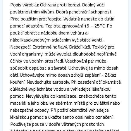
Popis výrobku: Ochrana proti korozi. Odolný vůči
povětrnostním vlivům. Dobrá penetrační schopnost.
Před použitím protřepejte. Vydatně naneste do dutin
pomocí adaptéru. Teplota zpracování 15 – 25°C. Po
použití obraťte nádobku dnem vzhůru a
několikasekundovým stlačením vyčistěte ventil.
Nebezpečí. Extrémně hořlavý. Dráždí kůži. Toxický pro
vodní organismy, může vyvolat dlouhodobé nepříznivé
účinky ve vodním prostředí. Vdechování par může
způsobit ospalost a závratě. Uchovávejte mimo dosah
dětí. Uchovávejte mimo dosah zdrojů zapálení - Zákaz
kouření. Nevdechujte aerosoly. Při zasažení očí okamžitě
důkladně vypláchněte vodou a vyhledejte lékařskou
pomoc. Nevylévejte do kanalizace, zneškodněte tento
materiál a jeho obal ve sběrném místě pro zvláštní nebo
nebezpečné odpady. Při požití okamžitě vyhledejte
lékařskou pomoc a ukažte tento obal nebo označení.
Používejte pouze v dobře větraných prostorách.