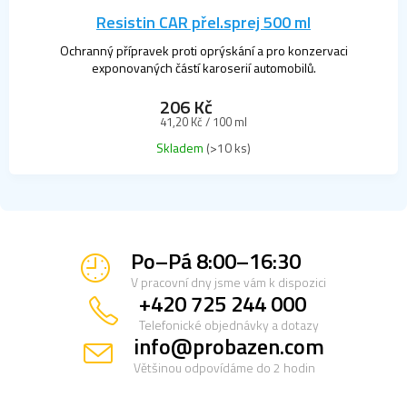
Resistin CAR přel.sprej 500 ml
Ochranný přípravek proti oprýskání a pro konzervaci
exponovaných částí karoserií automobilů.
206 Kč
Měrná
41,20 Kč / 100 ml
cena:
Skladem
(>10 ks)
Po–Pá 8:00–16:30
V pracovní dny jsme vám k dispozici
+420 725 244 000
Telefonické objednávky a dotazy
info@probazen.com
Většinou odpovídáme do 2 hodin