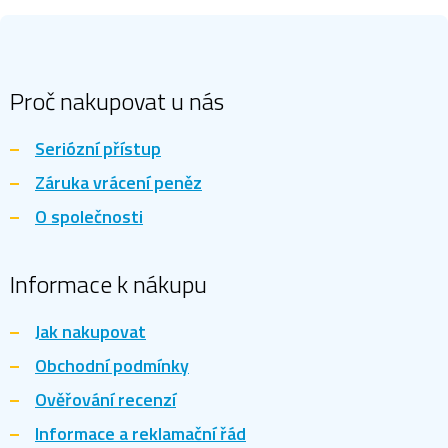
Z
á
p
a
Proč nakupovat u nás
t
í
Seriózní přístup
Záruka vrácení peněz
O společnosti
Informace k nákupu
Jak nakupovat
Obchodní podmínky
Ověřování recenzí
Informace a reklamační řád