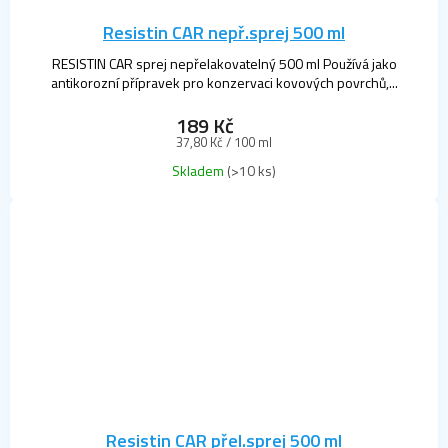
Resistin CAR nepř.sprej 500 ml
RESISTIN CAR sprej nepřelakovatelný 500 ml Používá jako
antikorozní přípravek pro konzervaci kovových povrchů,...
189 Kč
Měrná
37,80 Kč / 100 ml
cena:
Skladem
(>10 ks)
Resistin CAR přel.sprej 500 ml