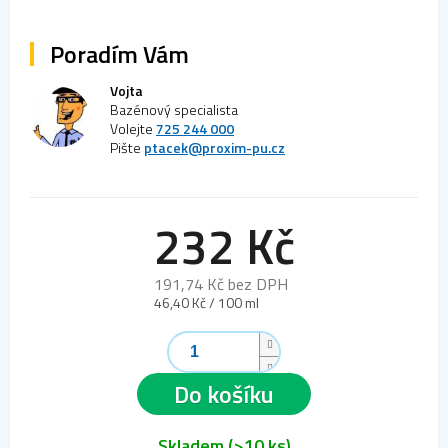
Poradím Vám
Vojta
Bazénový specialista
Volejte
725 244 000
Pište
ptacek@proxim-pu.cz
232 Kč
191,74 Kč bez DPH
Měrná
46,40 Kč / 100 ml
cena:
Do košíku
Skladem
(>10 ks)