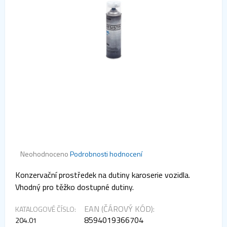
Průměrné
Neohodnoceno
Podrobnosti hodnocení
hodnocení
produktu
Konzervační prostředek na dutiny karoserie vozidla.
je
Vhodný pro těžko dostupné dutiny.
0,0
z 5
hvězdiček.
EAN (ČÁROVÝ KÓD):
KATALOGOVÉ ČÍSLO:
8594019366704
204.01