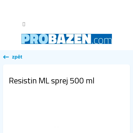
Přejít
na
obsah
NÁKUP
KOŠÍK
Resistin ML sprej 500 ml